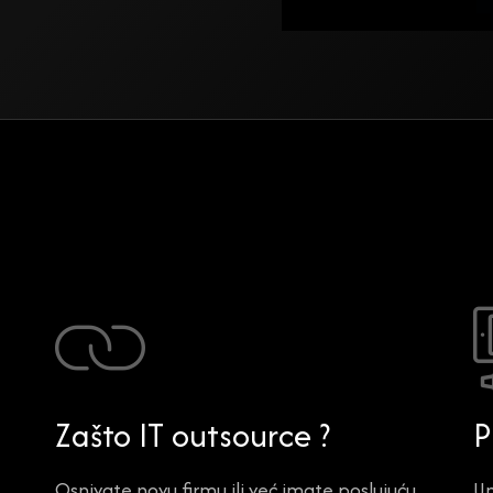
Zašto IT outsource ?
P
Osnivate novu firmu ili već imate poslujuću
Um