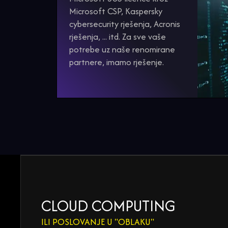
Microsoft CSP, Kaspersky
cybersecurity rješenja, Acronis
rješenja, ... itd. Za sve vaše
potrebe uz naše renomirane
partnere, imamo rješenje.
CLOUD COMPUTING
ILI POSLOVANJE U "OBLAKU"