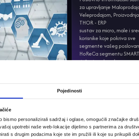
za upravljanje Maloprodaj
Veleprodajom, Proizvodnj
THOR - ERP
sustav za micro, male i sre
korisnike koje pokriva sve
segmente vašeg poslovanj
HoReCa segmentu SMAR
rješenja, vrhunskog
proizvođača Monri Payme
d.o.o.
Pojedinosti
ačiće
Održavanje
bismo personalizirali sadržaj i oglase, omogućili značajke društv
vašoj upotrebi naše web-lokacije dijelimo s partnerima za društv
Održavanje računala,
rati s drugim podacima koje ste im pružili ili koje su prikupili do