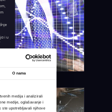
om,
om
dnje
a i u
T
nts
O nama
enih medija i analizirali
ene medije, oglašavanje i
k ste upotrebljavali njihove