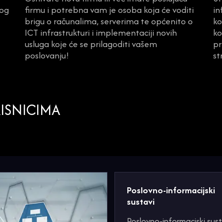
nog
firmu i potrebna vam je osoba koja će voditi
in
brigu o računalima, serverima te općenito o
ko
ICT infrastrukturi i implementaciji novih
ko
usluga koje će se prilagoditi vašem
pr
poslovanju!
st
ISNICIMA
Poslovno-informacijski
sustavi
Poslovno-informaciski sust