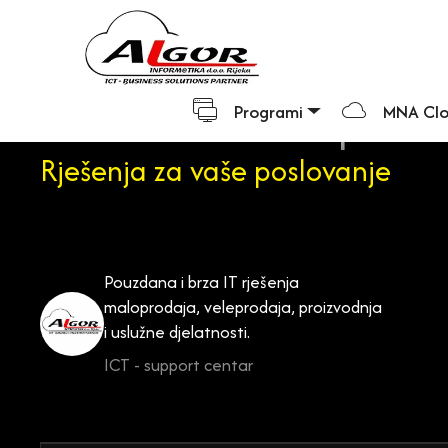
POS sustavi i IT podr
Programi
MNA Cl
Rješenja za vaše poslovanje
Pouzdana i brza IT rješenja
maloprodaja, veleprodaja, proizvodnja
i uslužne djelatnosti.
ICT - support centar