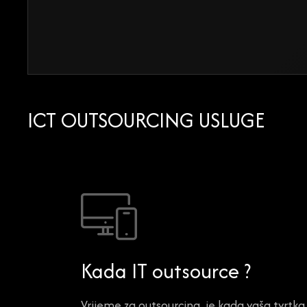
ICT OUTSOURCING USLUGE
Kada IT outsource ?
Vrijeme za outsourcing je kada vaša tvrtka