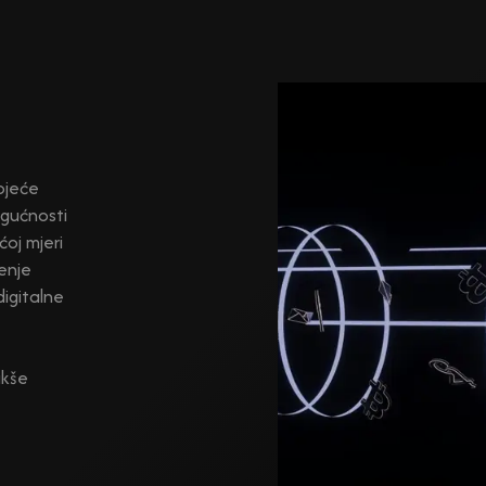
tojeće
ogućnosti
oj mjeri
tenje
digitalne
akše