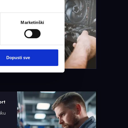
ne
nja.
 s
radu
Marketinški
ima
tt
Dell,
soft,
Dopusti sve
ort
iku