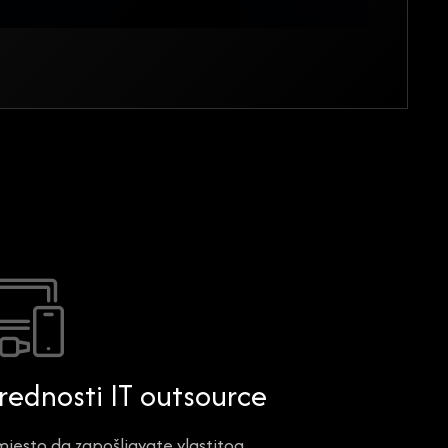
rednosti IT outsource
jesto da zapošljavate vlastitog