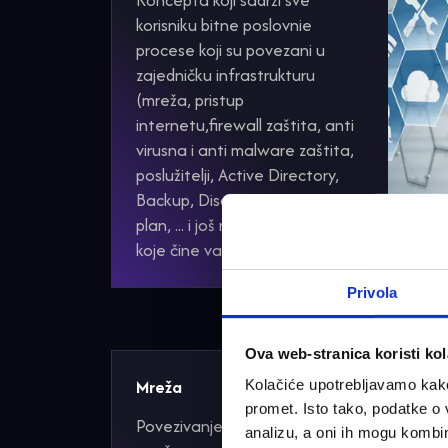
Koncepta koji sadrži sve
korisniku bitne poslovnie
procese koji su povezani u
zajedničku infrastrukturu
(mreža, pristup
internetu,firewall zaštita, anti
virusna i anti malware zaštita,
poslužitelji, Active Directory,
Backup, Disaster recovery
plan, ... i još mnoge druge stvari
koje čine vaš posao sigurnim.
Privola
Ova web-stranica koristi kol
Mreža
Kolačiće upotrebljavamo kako 
promet. Isto tako, podatke o 
Povezivanje kabelskog
analizu, a oni ih mogu kombini