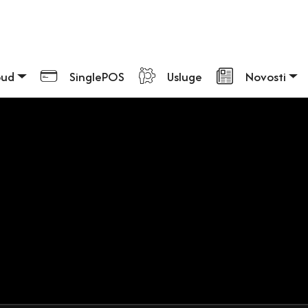
ška
oud
SinglePOS
Usluge
Novosti