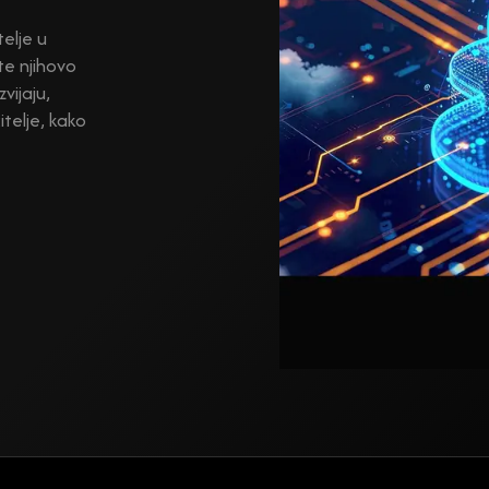
telje u
te njihovo
vijaju,
telje, kako